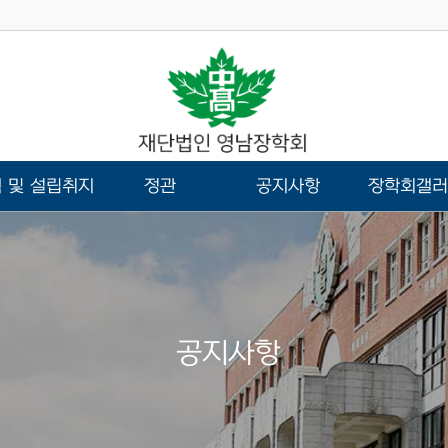
 및 설립취지
정관
공지사항
장학회갤러
공지사항