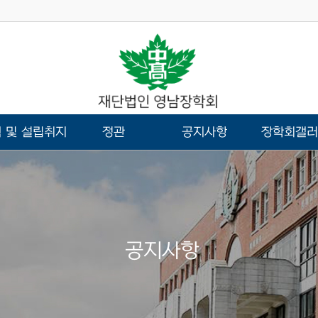
 및 설립취지
정관
공지사항
장학회갤러
공지사항